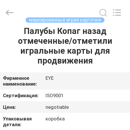
EYE
Poker
Cheat
Center.
All
маркированные играя карточки
Rights
Reserved.
Палубы Копаг назад
ГЛАВНАЯ
отмеченные/отметили
СТРАНИЦА
игральные карты для
ПРОДУКЦИЯ
продвижения
О
Фирменное
EYE
наименование:
КОМПАНИИ
Сертификация:
ISO9001
НАША
Цена:
negotiable
ФАБРИКА
Упаковывая
коробка
детали: