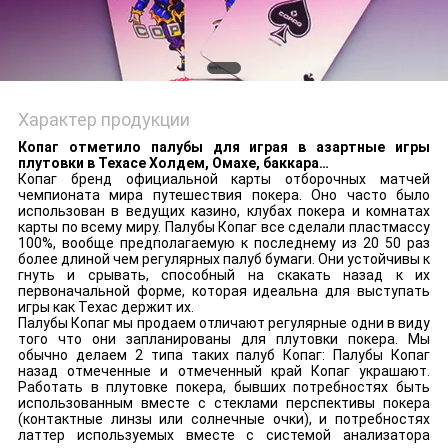
Характер продукции
Копаг отметило палубы для играя в азартные игры
плутовки в Техасе Холдем, Омахе, баккара…
Копаг бренд официальной карты отборочных матчей
чемпионата мира путешествия покера. Оно часто было
использован в ведущих казино, клубах покера и комнатах
карты по всему миру. Палубы Копаг все сделали пластмассу
100%, вообще предполагаемую к последнему из 20 50 раз
более длиной чем регулярных палуб бумаги. Они устойчивы к
гнуть и срывать, способный на скакать назад к их
первоначальной форме, которая идеальна для выступать
игры как Техас держит их.
Палубы Копаг мы продаем отличают регулярные одни в виду
того что они запланированы для плутовки покера. Мы
обычно делаем 2 типа таких палуб Копаг: Палубы Копаг
назад отмеченные и отмеченный край Копаг украшают.
Работать в плутовке покера, бывших потребностях быть
использованным вместе с стеклами перспективы покера
(контактные линзы или солнечные очки), и потребностях
латтер используемых вместе с системой анализатора