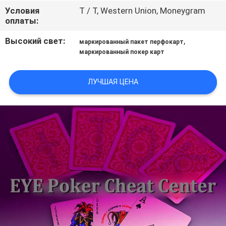
КОНТРОЛЬ
Условия
T / T, Western Union, Moneygram
оплаты:
КАЧЕСТВА
Высокий свет:
,
маркированный пакет перфокарт
маркированный покер карт
КОНТАКТНЫЕ
ДАННЫЕ
ЛУЧШАЯ ЦЕНА
ОТПРАВИТЬ
ЗАПРОС
КАРТА
САЙТА
PRIVACY
POLICY