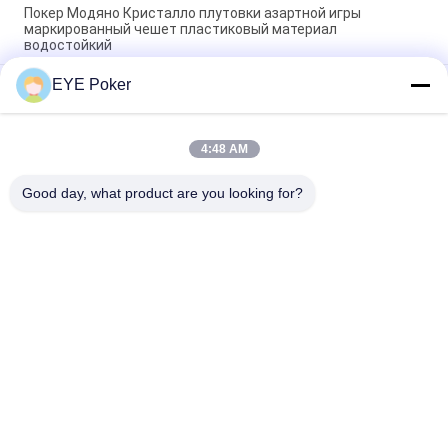
Покер Модяно Кристалло плутовки азартной игры
маркированный чешет пластиковый материал
водостойкий
EYE Poker
Гибким игральные карты покера отмеченные размером для
играя в азартные игры обжуливать/волшебное шоу
Отмеченные пчелой игральные карты палуб
4:48 AM
маркированные для играя в азартные игры плутовки в
Техасе Холдем
Good day, what product are you looking for?
Популярные категории
Все
Маркированные 
Маркированные 
Играя Карточки
Контактные Линзы 
Карточек
Анализатор Покера
Камера Покера
Система Плутовки 
Кость Обжуливая 
Баккара
Прибор