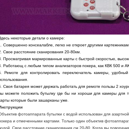
Здесь некоторые детали о камере:
1.
Совершенно консеалабле, легко не откроет другими картежникам
2.
Свое расстояние сканирования 20-80км.
3.
Просматривая маркированные карты с быстрой скоростью, высок
4.
Работающ с любым типом анализаторов покера, как КВК 500 и АКК 
5.
Ремоте для контролировать переключатель камеры, удобный
использования.
6.
Своя батарея может держать работать для ремоте пользы 2 хоур
вы можете положить бутылку где бы ни хороши для камеры для 
карты которые были зашарканы уже.
Инструкции
Объектив фотоаппарата бутылки с водой использован для азартной
покера и отмеченными картами. Только один объектив фотоаппара
водой. Свое расстояние сканирования см 20-80. Когда вы поворачи