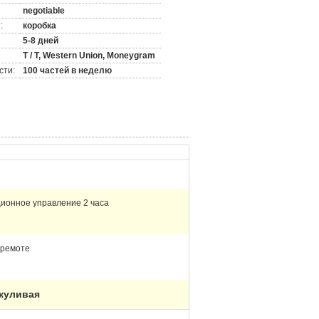
negotiable
:
коробка
5-8 дней
T / T, Western Union, Moneygram
сти:
100 частей в неделю
ционное управление 2 часа
 ремоте
жуливая