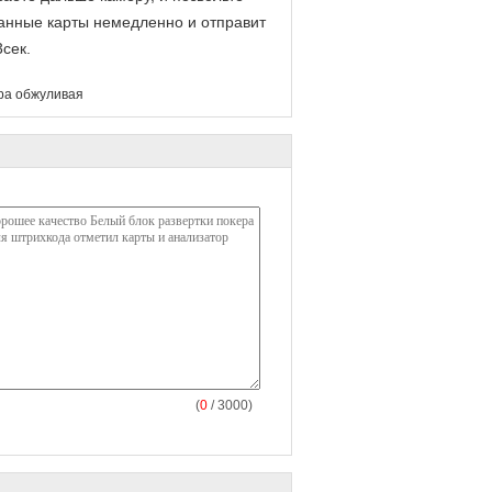
ванные карты немедленно и отправит
3сек.
ра обжуливая
(
0
/ 3000)