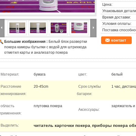
Цена:
Упаковывая детали
Время доставки:
Условия оплаты:
Поставка способно
контакт
Большие изображения :
Белый блок развертки
покера камеры бутылки с водой для штрихкода
отметил карты и анализатор покера
Материал:
бумага
цвет:
белый
Расстояние
20-45cm
Срок службы
1 час, дистан
скеннирования:
батареи:
область
плутовка покера
заряжатель и
Аксессуары:
применения:
читатель карточки покера
приборы покера об
Выделить:
,