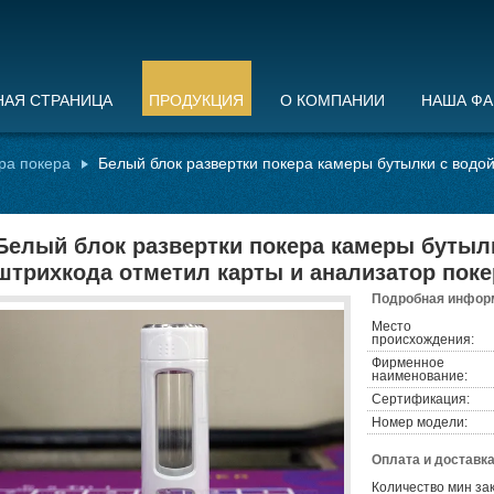
НАЯ СТРАНИЦА
ПРОДУКЦИЯ
О КОМПАНИИ
НАША ФА
ра покера
Белый блок развертки покера камеры бутылки с водой
Белый блок развертки покера камеры бутыл
штрихкода отметил карты и анализатор поке
Подробная информ
Место
происхождения:
Фирменное
наименование:
Сертификация:
Номер модели:
Оплата и доставка
Количество мин зак