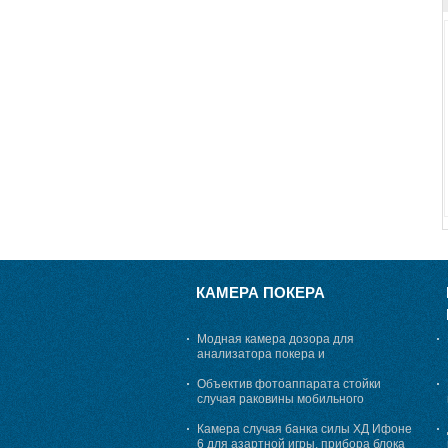
КАМЕРА ПОКЕРА
Модная камера дозора для
анализатора покера и
маркированных карт, 25 до 45 см
просматривая расстояние
Объектив фотоаппарата стойки
случая раковины мобильного
телефона для анализатора покера
Камера случая банка силы ХД Ифоне
6 для азартной игры, прибора блока