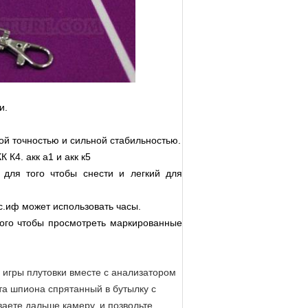
и.
ой точностью и сильной стабильностью.
К4. акк а1 и акк к5
 для того чтобы снести и легкий для
с.иф может использовать часы.
того чтобы просмотреть маркированные
 игры плутовки вместе с анализатором
та шпиона спрятанный в бутылку с
ваете дальше камеру, и позвольте