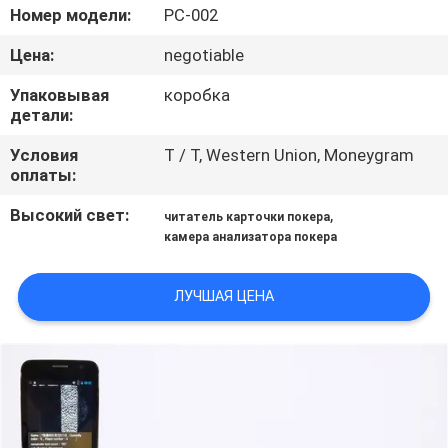
КОНТРОЛЬ
Номер модели:
PC-002
КАЧЕСТВА
Цена:
negotiable
Упаковывая
коробка
КОНТАКТНЫЕ
детали:
ДАННЫЕ
Условия
T / T, Western Union, Moneygram
оплаты:
ОТПРАВИТЬ
Высокий свет:
,
читатель карточки покера
ЗАПРОС
камера анализатора покера
ЛУЧШАЯ ЦЕНА
КАРТА
САЙТА
PRIVACY
POLICY