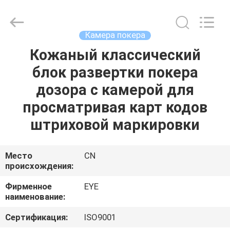
EYE
Poker
Cheat
Center.
All
Камера покера
Rights
Reserved.
Кожаный классический
ГЛАВНАЯ
блок развертки покера
СТРАНИЦА
дозора с камерой для
ПРОДУКЦИЯ
просматривая карт кодов
штриховой маркировки
О
КОМПАНИИ
Место
CN
происхождения:
НАША
Фирменное
EYE
наименование:
ФАБРИКА
Сертификация:
ISO9001