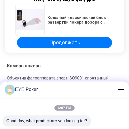
Кожаный классический блок
развертки покера дозора с
камерой для просматривая карт
кодов штриховой маркировки
Продолжать
Камера покера
Объектив фотоаппарата спорт ISO9001 спрятанный
браслетом для анализатора покера вниз
EYE Poker
Камера покера банка силы приборов покера Akk CVK
обжуливая портативным спрятанная заряжателем
6:07 PM
Сканирование покера шпиона ключа автомобиля Тойота
камеры расстояния 35cm Keyfob ультракрасная
Good day, what product are you looking for?