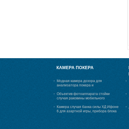
КАМЕРА ПОКЕРА
Модная камера дозора для
анализатора покера и
маркированных карт, 25 до 45 см
просматривая расстояние
Объектив фотоаппарата стойки
случая раковины мобильного
телефона для анализатора покера
Камера случая банка силы ХД Ифоне
6 для азартной игры, прибора блока
развертки покера обжуливая