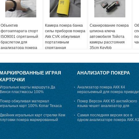
Объектив
Камера покера банка
Сканирование покера
Об
фотоаппарата спорт
силы приборов покера
шпиона ключа
сп
ISO9001 спрятанный
Akk CVK обжуливая
автомобиля Тойота
по
браслетом для
портативным
камеры расстояния
ча
анализатора покера
спрятанная
35cm Keyfob
вниз
заряжателем
ультракрасная
МАРКИРОВАННЫЕ ИГРАЯ
АНАЛИЗАТОР ПОКЕРА
КАРТОЧКИ
Игральные карты маршрута Да
Анализатор покера АКК К4
Винси пластмассы 100%
неразъемный для покера приводи
маркированные для размера моста
анализ в обжуливать
плутовки покера
Покер обжуливая материал
Покер Версон АКК К5 английского
игральных карт 100% Копаг Техаса
языка чешет анализатор для
Холдем маркированный пластиковый
сообщать результаты покера
Двойник игральных карт стрелки Кем
заранее
Самая последняя версия все в
плутовки покера маркированный
одном анализаторе покера АКК А
украшает пластмасса 100%
для игральных карт играя в азарт
игры плутовка