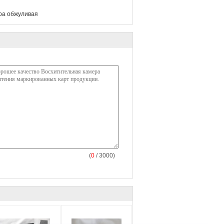
ра обжуливая
(
0
/ 3000)