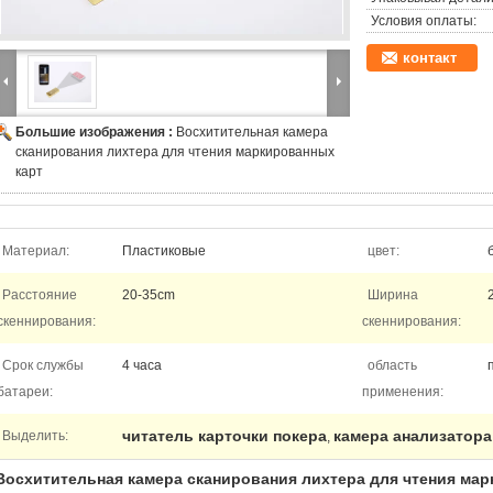
Условия оплаты:
контакт
Большие изображения :
Восхитительная камера
сканирования лихтера для чтения маркированных
карт
Материал:
Пластиковые
цвет:
Расстояние
20-35cm
Ширина
скеннирования:
скеннирования:
Срок службы
4 часа
область
батареи:
применения:
читатель карточки покера
камера анализатора
Выделить:
,
Восхитительная камера сканирования лихтера для чтения мар