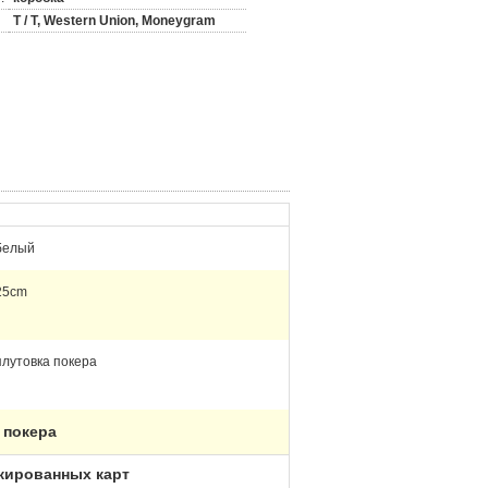
T / T, Western Union, Moneygram
белый
25cm
плутовка покера
 покера
кированных карт