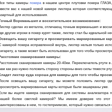
Все типы камеры
покера
в нашем центре плутовки покера ГЛАЗА,
ввести вас к нашей новой камере лихтера которая соответствующ
азартный для использования.
Точный Воркманьшип и восхитительное возникновение:
Лихтер сделан из металла, отличающ точным воркманьшип и восхи
где другие игроки в покер курят также, лихтер стал бы идеальной 
Освещать вашу сигарету и просматривать маркированные кар
С камерой покера исправленной внутрь, лихтер нельзя только испо
сигарету, а также может быть использован для того чтобы просмот
Расстояние сканирования камеры:
Расстояние сканирования камеры 20-40км. Переключатель ртути в л
вам как раз нужно положить сторону стороны-вниз силы тяжести рту
Кладет лихтер куда хороша для камеры для того чтобы прос
После освещать вашу сигарету, вы можете положить лихтер гд
просмотреть маркированные карты которые были зашарканы уже.
Если вы ищете камера сканирования для системы анализатора п
нашей более светлой камерой? Мы имеем доверие что этот 
заинтересованы в нем, то гостеприимсво, который нужно связаться