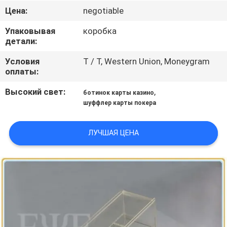
КОНТРОЛЬ
Цена:
negotiable
КАЧЕСТВА
Упаковывая
коробка
детали:
КОНТАКТНЫЕ
Условия
T / T, Western Union, Moneygram
ДАННЫЕ
оплаты:
Высокий свет:
,
ботинок карты казино
ОТПРАВИТЬ
шуффлер карты покера
ЗАПРОС
ЛУЧШАЯ ЦЕНА
КАРТА
САЙТА
PRIVACY
POLICY