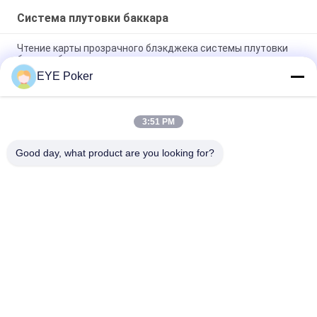
Система плутовки баккара
Чтение карты прозрачного блэкджека системы плутовки
баккара ботинка покера ясное
EYE Poker
Шуффлер игральной карты пластикового материала для
обжуливать баккара
3:51 PM
Прозрачная система плутовки ботинка/баккара покера
для картежников для нормальных карт
Good day, what product are you looking for?
Популярные категории
Все
Маркированные 
Маркированные 
Играя Карточки
Контактные Линзы 
Карточек
Анализатор Покера
Камера Покера
Система Плутовки 
Кость Обжуливая 