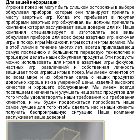
Для вашей информации:
Игроки в покер не могут быть слишком осторожны в выборе
обжуливая приборов которые они планируют принять к
месту азартных игр. Когда это прибывает в покупая
приборами азартных игр обжуливая, вы должны причалить
компании которая заслуживает ваше доверие для их. Наша
компания специализирует в изготовлять все виды
обжуливая приборов для всех форм азартных игр, включая
игры в покер, игры Махджонг, игры кости и игры домино. Мы
в этой линии в течение многих лет, всегда прикладывающ
самую последнюю и большинств передовую технологию к
процедуре делать наши обжуливая продукты. Эти продукты
можно использовать для играя в азартные игры фокусов,
частных игр, развлечений и собственная личность
защищает пока играющ игры в покер. Мы имеем клиентов от
во всем мире и их обратная связь о наших продуктах
довольно хороша из-за умеренной цены, изделий высокого
качества и хорошего обслуживания. Мы имеем всегда
посвящаем к начинать и улучшать наш запас продуктов для
того чтобы удовлетворять наши требования к и требования
клиентов, и мы будем продолжаться попробовать наше
самое лучшее для того чтобы сделать нас и наши клиенты
получить беспроигрышную ситуацию. Наша компания
заслуживает ваше доверие!