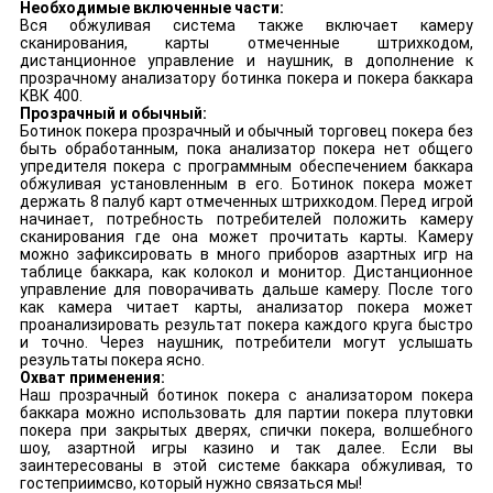
Необходимые включенные части:
Вся обжуливая система также включает камеру
сканирования, карты отмеченные штрихкодом,
дистанционное управление и наушник, в дополнение к
прозрачному анализатору ботинка покера и покера баккара
КВК 400.
Прозрачный и обычный:
Ботинок покера прозрачный и обычный торговец покера без
быть обработанным, пока анализатор покера нет общего
упредителя покера с программным обеспечением баккара
обжуливая установленным в его. Ботинок покера может
держать 8 палуб карт отмеченных штрихкодом. Перед игрой
начинает, потребность потребителей положить камеру
сканирования где она может прочитать карты. Камеру
можно зафиксировать в много приборов азартных игр на
таблице баккара, как колокол и монитор. Дистанционное
управление для поворачивать дальше камеру. После того
как камера читает карты, анализатор покера может
проанализировать результат покера каждого круга быстро
и точно. Через наушник, потребители могут услышать
результаты покера ясно.
Охват применения:
Наш прозрачный ботинок покера с анализатором покера
баккара можно использовать для партии покера плутовки
покера при закрытых дверях, спички покера, волшебного
шоу, азартной игры казино и так далее. Если вы
заинтересованы в этой системе баккара обжуливая, то
гостеприимсво, который нужно связаться мы!