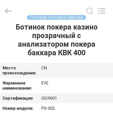
EYE
Poker
Cheat
Center.
All
Система плутовки баккара
Rights
Reserved.
Ботинок покера казино
ГЛАВНАЯ
прозрачный с
СТРАНИЦА
анализатором покера
ПРОДУКЦИЯ
баккара КВК 400
О
Место
CN
происхождения:
КОМПАНИИ
Фирменное
EYE
наименование:
НАША
Сертификация:
ISO9001
ФАБРИКА
Номер модели:
PS-002