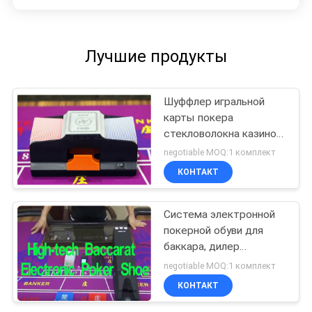
Лучшие продукты
Шуффлер игральной
карты покера
стекловолокна казино
для плутовки азартных
negotiable MOQ:1 комплект
игр баккара
КОНТАКТ
Система электронной
покерной обуви для
баккара, дилер
игральных карт
negotiable MOQ:1 комплект
КОНТАКТ