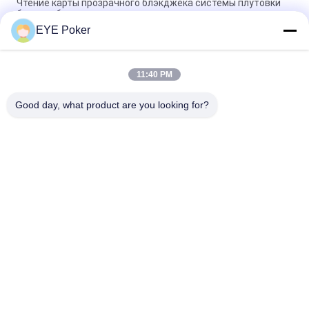
Чтение карты прозрачного блэкджека системы плутовки
баккара ботинка покера ясное
EYE Poker
Шуффлер игральной карты пластикового материала для
обжуливать баккара
11:40 PM
Прозрачная система плутовки ботинка/баккара покера
для картежников для нормальных карт
Good day, what product are you looking for?
Популярные категории
Все
Маркированные 
Маркированные 
Играя Карточки
Контактные Линзы 
Карточек
Анализатор Покера
Камера Покера
Система Плутовки 
Кость Обжуливая 
Баккара
Прибор
Програмное 
Чернила Игральных 