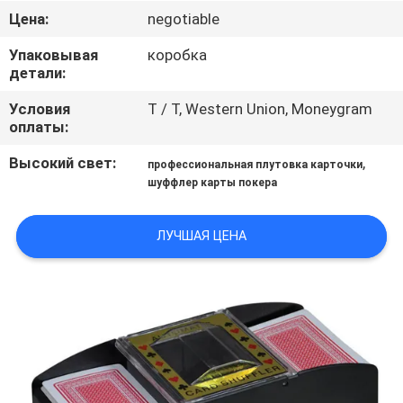
КОНТРОЛЬ
Цена:
negotiable
КАЧЕСТВА
Упаковывая
коробка
детали:
КОНТАКТНЫЕ
Условия
T / T, Western Union, Moneygram
ДАННЫЕ
оплаты:
Высокий свет:
,
профессиональная плутовка карточки
ОТПРАВИТЬ
шуффлер карты покера
ЗАПРОС
ЛУЧШАЯ ЦЕНА
КАРТА
САЙТА
PRIVACY
POLICY