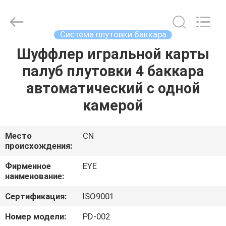
EYE
Poker
Cheat
Center.
All
Система плутовки баккара
Rights
Reserved.
Шуффлер игральной карты
ГЛАВНАЯ
палуб плутовки 4 баккара
СТРАНИЦА
автоматический с одной
ПРОДУКЦИЯ
камерой
О
Место
CN
происхождения:
КОМПАНИИ
Фирменное
EYE
наименование:
НАША
Сертификация:
ISO9001
ФАБРИКА
Номер модели:
PD-002