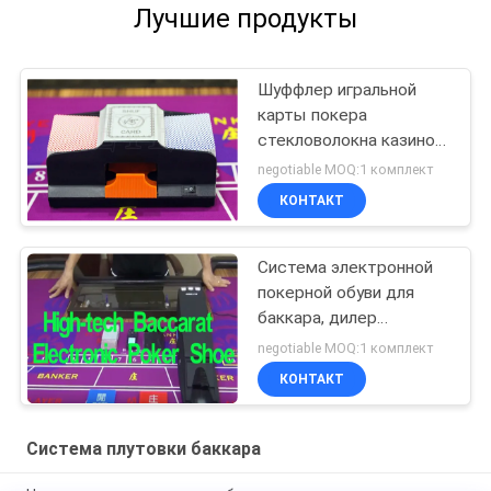
Лучшие продукты
Шуффлер игральной
карты покера
стекловолокна казино
для плутовки азартных
negotiable MOQ:1 комплект
игр баккара
КОНТАКТ
Система электронной
покерной обуви для
баккара, дилер
игральных карт
negotiable MOQ:1 комплект
КОНТАКТ
Система плутовки баккара