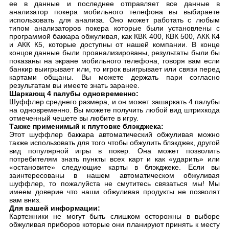
ее в данные и последнее отправляет все данные в
анализатор покера мобильного телефона вы выбираете
использовать для анализа. Оно может работать с любым
типом анализаторов покера которые были установлены с
программой баккара обжуливая, как КВК 400, КВК 500, АКК К4
и АКК К5, которые доступны от нашей компании. В конце
концов данные были проанализированы, результаты были бы
показаны на экране мобильного телефона, говоря вам если
банкир выигрывает или, то игрок выигрывает или связи перед
картами общаны. Вы можете держать пари согласно
результатам вы имеете знать заранее.
Шаркающ 4 палубы одновременно:
Шуффлер среднего размера, и он может зашаркать 4 палубы
на одновременно. Вы можете получить любой вид штрихкода
отмеченный чешете вы любите в игру.
Также применимый к плутовке блэкджека:
Этот шуффлер баккара автоматический обжуливая можно
также использовать для того чтобы обжулить блэкджек, другой
вид популярной игры в покер. Она может позволить
потребителям знать пункты всех карт и как «ударить» или
«остановите» следующие карты в блэкджеке. Если вы
заинтересованы в нашем автоматическом обжуливая
шуффлер, то пожалуйста не смутитесь связаться мы! Мы
имеем доверие что наши обжуливая продукты не позволят
вам вниз.
Для вашей информации:
Картежники не могут быть слишком осторожны в выборе
обжуливая приборов которые они планируют принять к месту