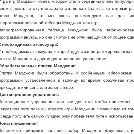
Игра игр Махджонг имеет, который стали середины очень популяр
время, иметь потеху или заработать деньги. Если вы хотите выигр
играх Махджонг, то мы здесь рекомендуем вас для исп
запрограммированной таблицы Махджонг для игр.
Запрограммированная таблица Махджонг была зафиксиров
программой внутрь, но она смотрит не отличающийся от общее одн
2 необходимых аксессуара:
2 необходимых аксессуара который идут с запрограммированным 
плитки Махджонг и другое дистанционное управление.
Обрабатываемые плитки Махджонг:
Плитки Махджонг были обработаны с особенными обломоками 
программой установленной в таблицу во время обжуливая про
приходит в или синь или зеленый цвет.
Дистанционное управление:
Дистанционное управление для вас для того чтобы привестись 
секретном пути пока вы играете игры Махджонг. Независимо от тог
всегда получать самую лучшую руку победителя путем использован
Зоны применения:
Вы можете приложить наш весь набор Махджонг обжуливая к иг