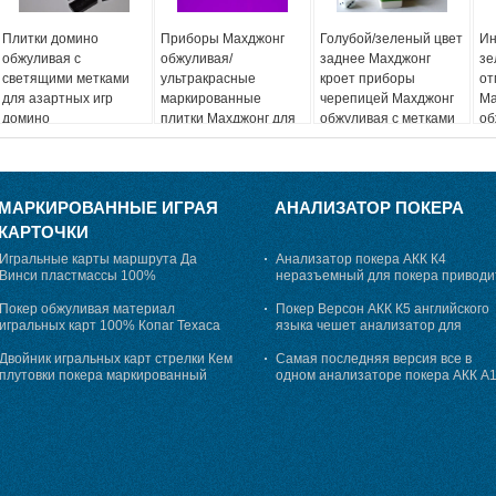
Плитки домино
Приборы Махджонг
Голубой/зеленый цвет
Ин
обжуливая с
обжуливая/
заднее Махджонг
зе
светящими метками
ультракрасные
кроет приборы
от
для азартных игр
маркированные
черепицей Махджонг
Ма
домино
плитки Махджонг для
обжуливая с метками
об
обжуливать азартной
инфракрасн для
Ма
игры
обжуливать
МАРКИРОВАННЫЕ ИГРАЯ
АНАЛИЗАТОР ПОКЕРА
КАРТОЧКИ
Игральные карты маршрута Да
Анализатор покера АКК К4
Винси пластмассы 100%
неразъемный для покера приводи
маркированные для размера моста
анализ в обжуливать
плутовки покера
Покер обжуливая материал
Покер Версон АКК К5 английского
игральных карт 100% Копаг Техаса
языка чешет анализатор для
Холдем маркированный пластиковый
сообщать результаты покера
Двойник игральных карт стрелки Кем
заранее
Самая последняя версия все в
плутовки покера маркированный
одном анализаторе покера АКК А
украшает пластмасса 100%
для игральных карт играя в азарт
игры плутовка