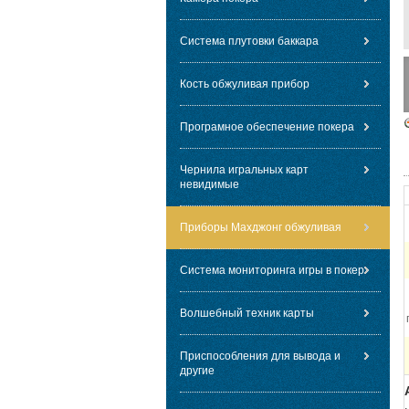
Система плутовки баккара
Кость обжуливая прибор
Програмное обеспечение покера
Чернила игральных карт
невидимые
Приборы Махджонг обжуливая
Система мониторинга игры в покер
Волшебный техник карты
Приспособления для вывода и
другие