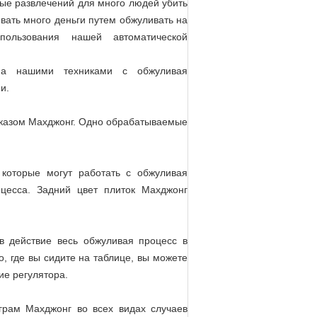
ные развлечений для много людей убить
ывать много деньги путем обжуливать на
ользования нашей автоматической
ана нашими техниками с обжуливая
и.
сказом Махджонг. Одно обрабатываемые
которые могут работать с обжуливая
цесса. Задний цвет плиток Махджонг
в действие весь обжуливая процесс в
о, где вы сидите на таблице, вы можете
ие регулятора.
рам Махджонг во всех видах случаев