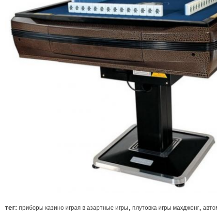
,
,
тег:
приборы казино играя в азартные игры
плутовка игры махджонг
авто