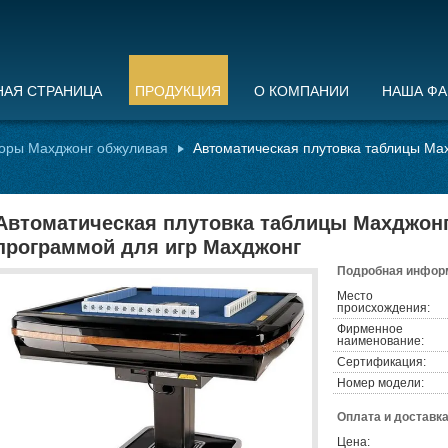
НАЯ СТРАНИЦА
ПРОДУКЦИЯ
О КОМПАНИИ
НАША ФА
оры Махджонг обжуливая
Автоматическая плутовка таблицы Ма
Автоматическая плутовка таблицы Махджонг
программой для игр Махджонг
Подробная информ
Место
происхождения:
Фирменное
наименование:
Сертификация:
Номер модели:
Оплата и доставка
Цена: