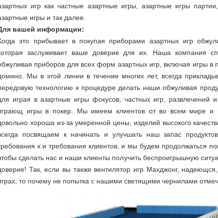
азартных игр как частные азартные игры, азартные игры партии,
азартные игры и так далее.
Для вашей информации:
Когда это прибывает в покупая приборами азартных игр обжул
которая заслуживает ваше доверие для их. Наша компания спе
обжуливая приборов для всех форм азартных игр, включая игры в п
домино. Мы в этой линии в течение многих лет, всегда прикла
передовую технологию к процедуре делать наши обжуливая проду
для играя в азартные игры фокусов, частных игр, развлечений 
играющ игры в покер. Мы имеем клиентов от во всем мире и и
довольно хороша из-за умеренной цены, изделий высокого качест
всегда посвящаем к начинать и улучшать наш запас продуктов
требования к и требования клиентов, и мы будем продолжаться п
чтобы сделать нас и наши клиенты получить беспроигрышную ситу
доверие! Так, если вы также вентилятор игр Махджонг, надеющся
играх, то почему не попытка с нашими светящими чернилами отме