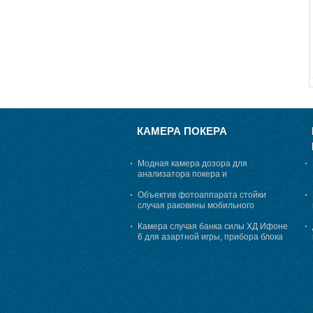
КАМЕРА ПОКЕРА
Модная камера дозора для
анализатора покера и
маркированных карт, 25 до 45 см
просматривая расстояние
Объектив фотоаппарата стойки
случая раковины мобильного
телефона для анализатора покера
Камера случая банка силы ХД Ифоне
6 для азартной игры, прибора блока
развертки покера обжуливая