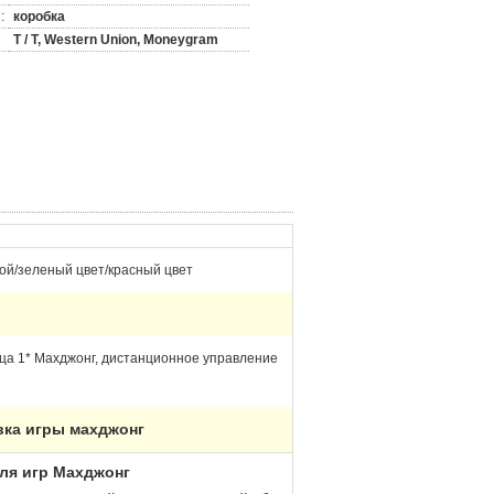
:
коробка
T / T, Western Union, Moneygram
ой/зеленый цвет/красный цвет
ца 1* Махджонг, дистанционное управление
вка игры махджонг
ля игр Махджонг