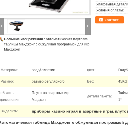
Упаковывая детали
Условия оплаты:
контакт
Большие изображения :
Автоматическая плутовка
таблицы Махджонг с обжуливая программой для игр
Махджонг
Материал:
воод&пластик
цвет:
Голуб
Размер:
размер регулярного
Вес:
45KG
область
Плутовка азартных игр
Табли
детали пакета:
применения:
Магджонг
1*
приборы казино играя в азартные игры
плуто
Выделить:
,
Автоматическая таблица Махджонг с обжуливая программой д