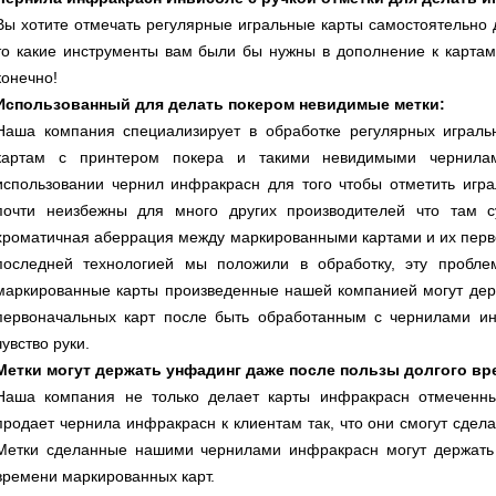
Вы хотите отмечать регулярные игральные карты самостоятельно 
то какие инструменты вам были бы нужны в дополнение к карта
конечно!
Использованный для делать покером невидимые метки:
Наша компания специализирует в обработке регулярных играль
картам с принтером покера и такими невидимыми чернила
использовании чернил инфракрасн для того чтобы отметить игра
почти неизбежны для много других производителей что там 
хроматичная аберрация между маркированными картами и их перв
последней технологией мы положили в обработку, эту пробле
маркированные карты произведенные нашей компанией могут дер
первоначальных карт после быть обработанным с чернилами ин
чувство руки.
Метки могут держать унфадинг даже после пользы долгого вр
Наша компания не только делает карты инфракрасн отмеченны
продает чернила инфракрасн к клиентам так, что они смогут сдел
Метки сделанные нашими чернилами инфракрасн могут держать 
времени маркированных карт.