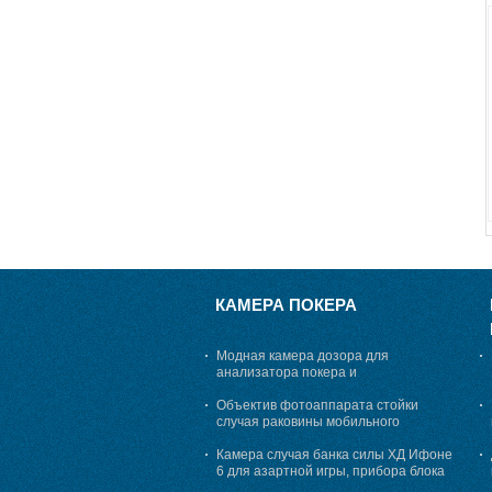
КАМЕРА ПОКЕРА
Модная камера дозора для
анализатора покера и
маркированных карт, 25 до 45 см
просматривая расстояние
Объектив фотоаппарата стойки
случая раковины мобильного
телефона для анализатора покера
Камера случая банка силы ХД Ифоне
6 для азартной игры, прибора блока
развертки покера обжуливая