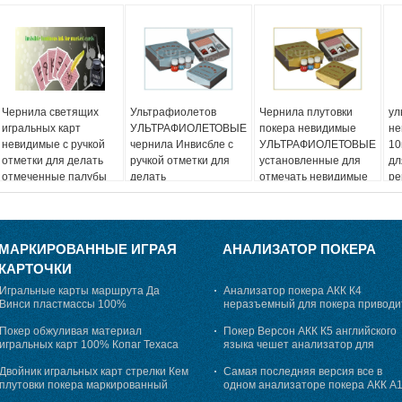
Чернила светящих
Ультрафиолетов
Чернила плутовки
ул
игральных карт
УЛЬТРАФИОЛЕТОВЫЕ
покера невидимые
не
невидимые с ручкой
чернила Инвисбле с
УЛЬТРАФИОЛЕТОВЫЕ
10
отметки для делать
ручкой отметки для
установленные для
дл
отмеченные палубы
делать
отмечать невидимые
ре
маркированные карты
игральные карты
иг
10мл
пл
МАРКИРОВАННЫЕ ИГРАЯ
АНАЛИЗАТОР ПОКЕРА
КАРТОЧКИ
Игральные карты маршрута Да
Анализатор покера АКК К4
Винси пластмассы 100%
неразъемный для покера приводи
маркированные для размера моста
анализ в обжуливать
плутовки покера
Покер обжуливая материал
Покер Версон АКК К5 английского
игральных карт 100% Копаг Техаса
языка чешет анализатор для
Холдем маркированный пластиковый
сообщать результаты покера
Двойник игральных карт стрелки Кем
заранее
Самая последняя версия все в
плутовки покера маркированный
одном анализаторе покера АКК А
украшает пластмасса 100%
для игральных карт играя в азарт