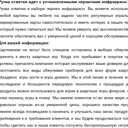
Ручка отметки идет с установленными чернилами инфракрасн:
Ручка отметки в наборе чернил инфракрасн. Вы можете использов
любой картины вы любите на задних частях регулярных игральн
маркированные карты самостоятельно и иметь интерес в наших че
который нужно связаться мы! Мы можем уверить вас высококачест
смогите обеспечить вас с умеренной ценой и хорошим обслуживан
Для вашей информации:
Картежники не могут быть слишком осторожны в выборе обжули
принять к месту азартных игр. Когда это прибывает в покупая 
должны причалить компании которая заслуживает ваше доверие дл
изготовлять все виды обжуливая приборов для всех форм азарт
Махджонг, игры кости и игры домино. Мы в этой линии в течение 
последнюю и большинств передовую технологию к процедуре д
продукты можно использовать для играя в азартные игры фокусов, 
пока играющ игры в покер. Мы имеем клиентов от во всем мире и
довольно хороши из-за умеренной цены, хорошего качества пр
имеем всегда посвящаем к начинать и улучшать наш запас продук
требования к и требования клиентов, и мы будем продолжаться п
чтобы сделать нас и наши клиенты получить беспроигрышную ситу