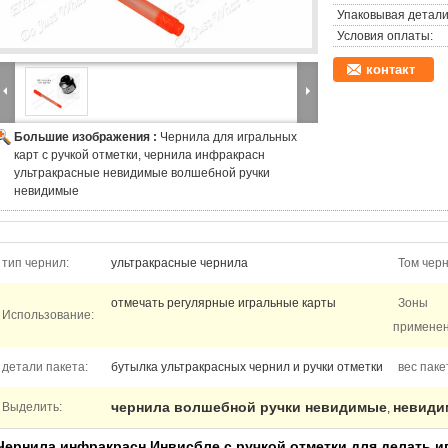
Упаковывая детали
Условия оплаты:
контакт
Большие изображения :
Чернила для игральных
карт с ручкой отметки, чернила инфракрасн
ультракрасные невидимые волшебной ручки
невидимые
тип чернил:
ультракрасные чернила
Том черн
отмечать регулярные игральные карты
Зоны
Использование:
применен
детали пакета:
бутылка ультракрасных чернил и ручки отметки
вес паке
чернила волшебной ручки невидимые
невиди
Выделить:
,
Чернила инфракрасн Инвисбле с ручкой отметки для делать 