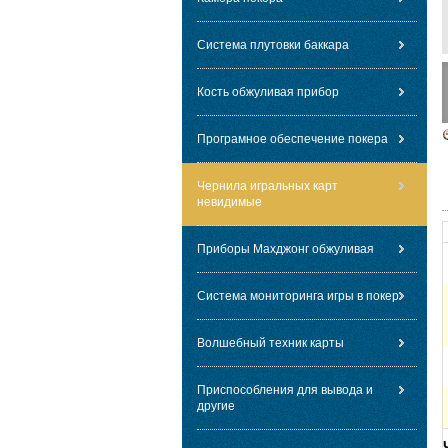
Система плутовки баккара
Кость обжуливая прибор
Програмное обеспечение покера
Чернила игральных карт
невидимые
Приборы Махджонг обжуливая
Система мониторинга игры в покер
Волшебный техник карты
Приспособления для вывода и
другие