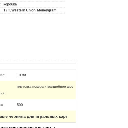
:
коробка
T / T, Western Union, Moneygram
ил:
10 мл
плутовка покера и волшебное шоу
ия:
та:
500
мые чернила для игральных карт
играя маркированные карты