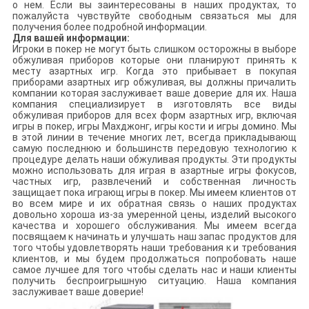
о нем. Если вы заинтересованы в наших продуктах, то
пожалуйста чувствуйте свободным связаться мы для
получения более подробной информации.
Для вашей информации:
Игроки в покер не могут быть слишком осторожны в выборе
обжуливая приборов которые они планируют принять к
месту азартных игр. Когда это прибывает в покупая
приборами азартных игр обжуливая, вы должны причалить
компании которая заслуживает ваше доверие для их. Наша
компания специализирует в изготовлять все виды
обжуливая приборов для всех форм азартных игр, включая
игры в покер, игры Махджонг, игры кости и игры домино. Мы
в этой линии в течение многих лет, всегда прикладывающ
самую последнюю и большинств передовую технологию к
процедуре делать наши обжуливая продукты. Эти продукты
можно использовать для играя в азартные игры фокусов,
частных игр, развлечений и собственная личность
защищает пока играющ игры в покер. Мы имеем клиентов от
во всем мире и их обратная связь о наших продуктах
довольно хороша из-за умеренной цены, изделий высокого
качества и хорошего обслуживания. Мы имеем всегда
посвящаем к начинать и улучшать наш запас продуктов для
того чтобы удовлетворять наши требования к и требования
клиентов, и мы будем продолжаться попробовать наше
самое лучшее для того чтобы сделать нас и наши клиенты
получить беспроигрышную ситуацию. Наша компания
заслуживает ваше доверие!