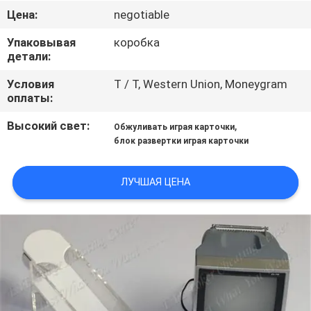
КОНТРОЛЬ
Цена:
negotiable
КАЧЕСТВА
Упаковывая
коробка
детали:
КОНТАКТНЫЕ
Условия
T / T, Western Union, Moneygram
ДАННЫЕ
оплаты:
Высокий свет:
,
Обжуливать играя карточки
ОТПРАВИТЬ
блок развертки играя карточки
ЗАПРОС
ЛУЧШАЯ ЦЕНА
КАРТА
САЙТА
PRIVACY
POLICY