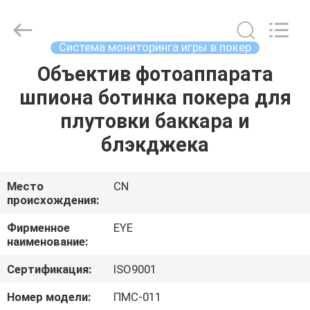
EYE
Poker
Cheat
Center.
All
Система мониторинга игры в покер
Rights
Reserved.
Объектив фотоаппарата
ГЛАВНАЯ
шпиона ботинка покера для
СТРАНИЦА
плутовки баккара и
ПРОДУКЦИЯ
блэкджека
О
Место
CN
происхождения:
КОМПАНИИ
Фирменное
EYE
наименование:
НАША
Сертификация:
ISO9001
ФАБРИКА
Номер модели:
ПМС-011