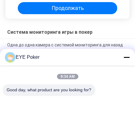
Продолжать
Система мониторинга игры в покер
Одна до одна камера с системой мониторинга для назад
отмеченных карт
EYE Poker
Система мониторинга игры в покер шеи футболки не
позднее 50 см просматривая расстояние
9:34 AM
Система мониторинга игры в покер системы таблицы
перспективы с камерой сканирования
Good day, what product are you looking for?
Популярные категории
Все
Маркированные 
Маркированные 
Играя Карточки
Контактные Линзы 
Карточек