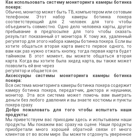
Как использовать систему мониторинга камеры ботинка
покера:
Обычно, монитор может быть ТВ, компьютером или сотовым
телефоном. Этот набор камеры ботинка покера
соответствующий для 2 человек для того чтобы
объединить совместно. Одно дело человека карты, другое
пребывание в предпосылке для того чтобы сказать
результат показанный от монитора. К тому же, удаленный
регулятор для этого набора камеры ботинка покера. Если вы
хотите общаться вторая карта вместо первое одного, то
вам как раз нужно отжать кнопку, тогда первая карта будет
тайником. В этот момент, вы можете общаться вторая
карта. Когда вы хотите была хидед карта, вы также может
позволить ей вне через
регулятор и общается он.
Аксессуары системы мониторинга камеры ботинка
покера:
Вся система мониторинга камеры ботинка покера содержит
камеру ботинка покера, передатчик, диктора и наушники,
монитор. Эта вся система может помочь вам выиграть
деньги без любого давления и вы знаете костюмы и пункты
покера сразу.
Добро пожаловать для того чтобы испытать наши
продукты:
Мы приветствуем вас приходим здесь и испытываем наши
продукты. Мы покажем вас сразу на сцене. Наши продукты
приобретали много хорошей обратной связи от много
клиентов от во всем мире. Вы можете отдохнуть уверенное