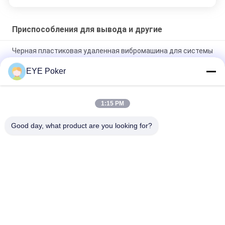
Приспособления для вывода и другие
Черная пластиковая удаленная вибромашина для системы
анализатора покера
EYE Poker
Наушник пластмассы одного до одного беспроводной для
системы анализатора покера в обжуливать азартных игр
1:15 PM
Конвертер покера САМСУНГ г С5 на обменивать одну карту
в вашей руке для другая одной
Good day, what product are you looking for?
Популярные категории
Все
Маркированные 
Маркированные 
Играя Карточки
Контактные Линзы 
Карточек
Анализатор Покера
Камера Покера