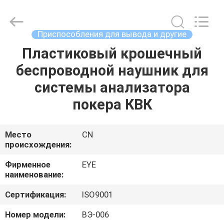
EYE
Poker
Cheat
Center.
All
Приспособления для вывода и другие
Rights
Reserved.
Пластиковый крошечный
ГЛАВНАЯ
беспроводной наушник для
СТРАНИЦА
системы анализатора
ПРОДУКЦИЯ
покера КВК
О
Место
CN
происхождения:
КОМПАНИИ
Фирменное
EYE
наименование:
НАША
Сертификация:
ISO9001
ФАБРИКА
Номер модели:
ВЭ-006