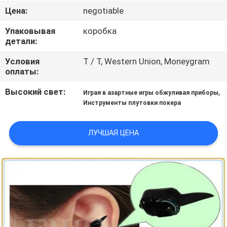
КОНТРОЛЬ
Цена:
negotiable
КАЧЕСТВА
Упаковывая
коробка
детали:
КОНТАКТНЫЕ
Условия
T / T, Western Union, Moneygram
ДАННЫЕ
оплаты:
Высокий свет:
,
Играя в азартные игры обжуливая приборы
ОТПРАВИТЬ
Инструменты плутовки покера
ЗАПРОС
ЛУЧШАЯ ЦЕНА
КАРТА
САЙТА
PRIVACY
POLICY