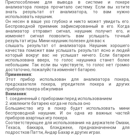
Приспособление для вывода в системе и покере
анализатора покера прочитало систему. Если вы хотите
знать результат от анализатора, то вам нужно
использовать наушник.
Он несен в ваше ухо глубоко и никто может увидеть его.
Беспроводной приемник зафиксированный в его. Когда
анализатор отправит сигнал, наушник получит его, и
изменяет сигнал позволить вам услышать точный
результат игры. Мини наушник полезен для вас к
слышать результат от анализатора. Наушник хорошего
качества поможет вам услышать результат ясно и людей
который вокруг вас не услышат ничего. Если батарея
использована вверх, то голос наушника станет более
небольшим. Так если вы чувствуете, то голос нет громко
достаточно, пожалуйста изменяет батарею.
Применения:
Этот прибор использован для анализатора покера,
предсказателя покера, упредителя покера и других
приборов покера обжуливая
Внимания:
1. соединенный с приборами перед использованием
2. извлеките батарею когда не польза оно
Большинство игр в покер будет использовать мини
беспроводной наушник. И он одна из важных частей
приборов азартных игр покера.
Соответствующее для использования на держателе Омахи,
Техаса, баккара, блэкджеке, предназначенном для
подростков Патти, Андар Бахар и других играх.