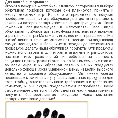
Для вашей информации:
Игроки в покер не могут быть слишком осторожны в выборе
обжуливая приборов которые они планируют принять к
месту азартных игр. Когда это прибывает в покупая
приборами азартных игр обжуливая, вы должны причалить
компании которая заслуживает ваше доверие для их. Наша
компания специализирует в изготовлять все виды
обжуливая приборов для всех форм азартных игр, включая
игры в покер, игры Махджонг, игры кости и игры домино. Мы
в этой линии в течение многих лет, всегда прикладывающ
самую последнюю и большинств передовую технологию к
процедуре делать наши обжуливая продукты. Эти продукты
можно использовать для играя в азартные игры фокусов,
частных игр, развлечений и собственная личность
защищает пока играющ игры в покер. Мы имеем клиентов от
во всем мире и их обратная связь о наших продуктах
довольно хороша из-за умеренной цены, изделий высокого
качества и хорошего обслуживания. Мы имеем всегда
посвящаем к начинать и улучшать наш запас продуктов для
того чтобы удовлетворять наши требования к и требования
клиентов, и мы будем продолжаться попробовать наше
самое лучшее для того чтобы сделать нас и наши клиенты
получить беспроигрышную ситуацию. Наша компания
заслуживает ваше доверие!