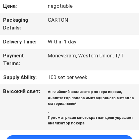
ФАБРИКА
Цена:
negotiable
Packaging
CARTON
КОНТРОЛЬ
Details:
КАЧЕСТВА
Delivery Time:
Within 1 day
Payment
MoneyGram, Western Union, T/T
КОНТАКТНЫЕ
Terms:
ДАННЫЕ
Supply Ability:
100 set per week
Высокий свет:
,
Английский анализатор покера версии
ОТПРАВИТЬ
Анализатор покера имитационного металла
материальный
ЗАПРОС
,
Просматривая многократная цепь украшает
анализатор покера
КАРТА