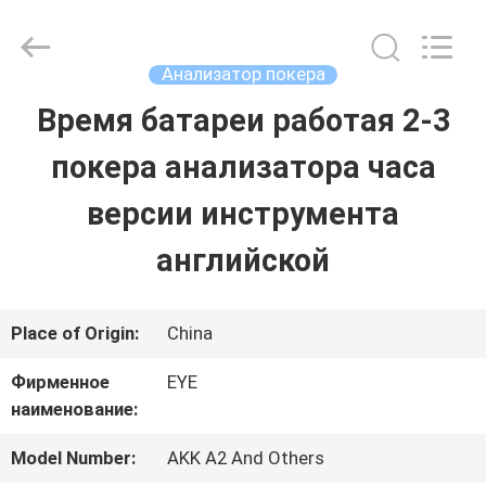
2026
EYE
Poker
Cheat
Анализатор покера
Center.
All
Время батареи работая 2-3
ГЛАВНАЯ
Rights
Reserved.
покера анализатора часа
СТРАНИЦА
версии инструмента
ПРОДУКЦИЯ
английской
О
Place of Origin:
China
КОМПАНИИ
Фирменное
EYE
наименование:
НАША
Model Number:
AKK A2 And Others