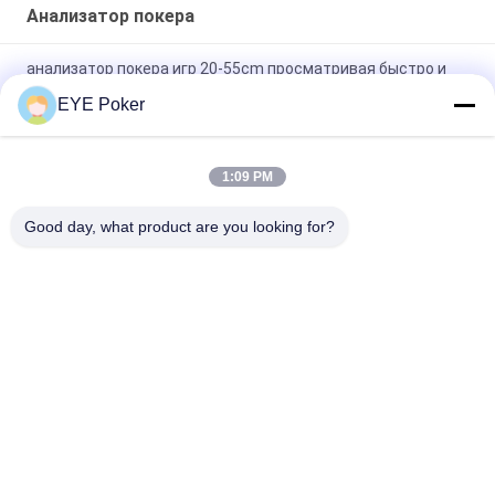
Анализатор покера
анализатор покера игр 20-55cm просматривая быстро и
точно
EYE Poker
Анализатор покера металла батареи использующий
энергию имитационный с 2-3 часами рабочего временени
1:09 PM
Анализатор покера AKK A2 для режима батареи игры
Good day, what product are you looking for?
казино может изменить
Популярные категории
Все
Маркированные 
Маркированные 
Играя Карточки
Контактные Линзы 
Карточек
Анализатор Покера
Камера Покера