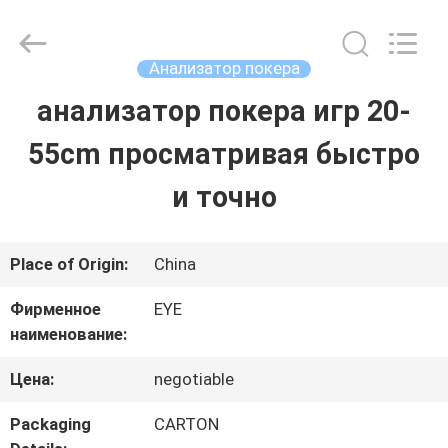
2026
EYE
Poker
Cheat
Анализатор покера
Center.
All
анализатор покера игр 20-
ГЛАВНАЯ
Rights
Reserved.
55cm просматривая быстро
СТРАНИЦА
и точно
ПРОДУКЦИЯ
Place of Origin:
China
О
Фирменное
EYE
наименование:
КОМПАНИИ
Цена:
negotiable
НАША
Packaging
CARTON