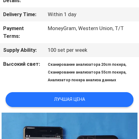
Details:
ФАБРИКА
Delivery Time:
Within 1 day
КОНТРОЛЬ
Payment
MoneyGram, Western Union, T/T
Terms:
КАЧЕСТВА
Supply Ability:
100 set per week
КОНТАКТНЫЕ
Высокий свет:
,
Сканирование анализатора 20cm покера
,
ДАННЫЕ
Сканирование анализатора 55cm покера
Анализатор покера анализа данных
ОТПРАВИТЬ
ЛУЧШАЯ ЦЕНА
ЗАПРОС
КАРТА