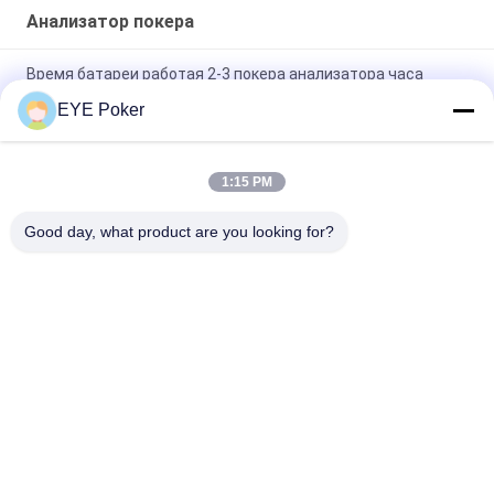
Анализатор покера
Время батареи работая 2-3 покера анализатора часа
версии инструмента английской
EYE Poker
Анализатор покера металла батареи использующий
энергию имитационный с 2-3 часами рабочего временени
1:15 PM
Анализатор покера AKK A2 для режима батареи игры
Good day, what product are you looking for?
казино может изменить
Популярные категории
Все
Маркированные 
Маркированные 
Играя Карточки
Контактные Линзы 
Карточек
Анализатор Покера
Камера Покера