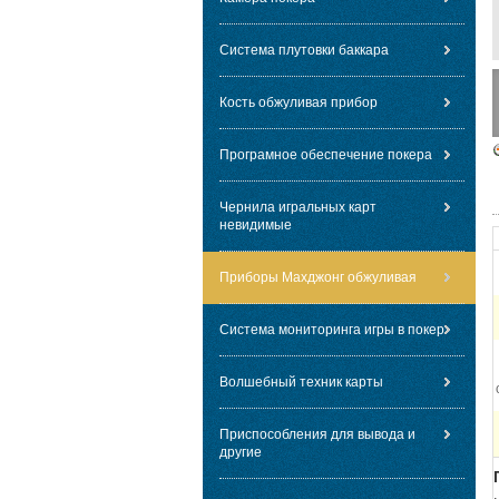
Система плутовки баккара
Кость обжуливая прибор
Програмное обеспечение покера
Чернила игральных карт
невидимые
Приборы Махджонг обжуливая
Система мониторинга игры в покер
Волшебный техник карты
Приспособления для вывода и
другие