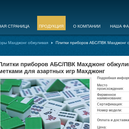
НАЯ СТРАНИЦА
ПРОДУКЦИЯ
О КОМПАНИИ
НАША ФА
оры Махджонг обжуливая
Плитки приборов АБС/ПВК Махджонг о
Плитки приборов АБС/ПВК Махджонг обжули
метками для азартных игр Махджонг
Подробная информ
Место
происхождения:
Фирменное
наименование:
Сертификация:
Номер модели:
Оплата и доставка
Цена: