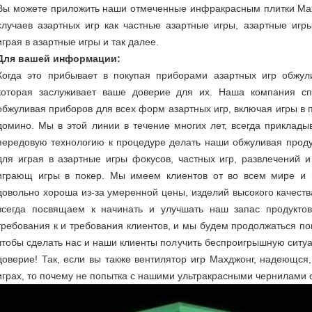
Вы можете приложить наши отмеченные инфракрасным плитки Мах
случаев азартных игр как частные азартные игры, азартные игры
играя в азартные игры и так далее.
Для вашей информации:
Когда это прибывает в покупая приборами азартных игр обжул
которая заслуживает ваше доверие для их. Наша компания спе
обжуливая приборов для всех форм азартных игр, включая игры в п
домино. Мы в этой линии в течение многих лет, всегда прикла
передовую технологию к процедуре делать наши обжуливая проду
для играя в азартные игры фокусов, частных игр, развлечений 
играющ игры в покер. Мы имеем клиентов от во всем мире и и
довольно хороша из-за умеренной цены, изделий высокого качест
всегда посвящаем к начинать и улучшать наш запас продуктов
требования к и требования клиентов, и мы будем продолжаться п
чтобы сделать нас и наши клиенты получить беспроигрышную ситу
доверие! Так, если вы также вентилятор игр Махджонг, надеющся
играх, то почему не попытка с нашими ультракрасными чернилами