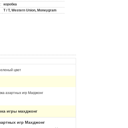
:
коробка
T / T, Western Union, Moneygram
зеленый цвет
вка азартных игр Магджонг
вка игры махджонг
зартных игр Махджонг