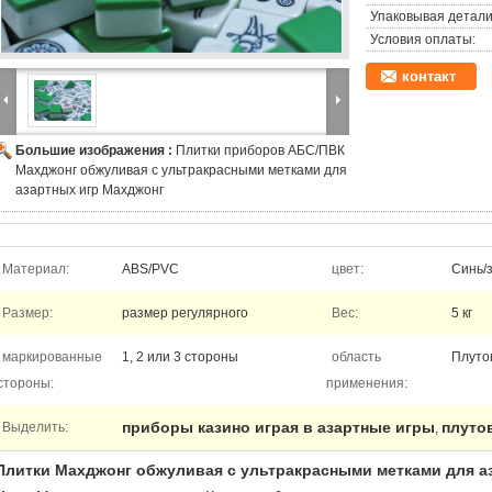
Упаковывая детали
Условия оплаты:
контакт
Большие изображения :
Плитки приборов АБС/ПВК
Махджонг обжуливая с ультракрасными метками для
азартных игр Махджонг
Материал:
ABS/PVC
цвет:
Синь/
Размер:
размер регулярного
Вес:
5 кг
маркированные
1, 2 или 3 стороны
область
Плуто
стороны:
применения:
приборы казино играя в азартные игры
плуто
Выделить:
,
Плитки Махджонг обжуливая с ультракрасными метками для а