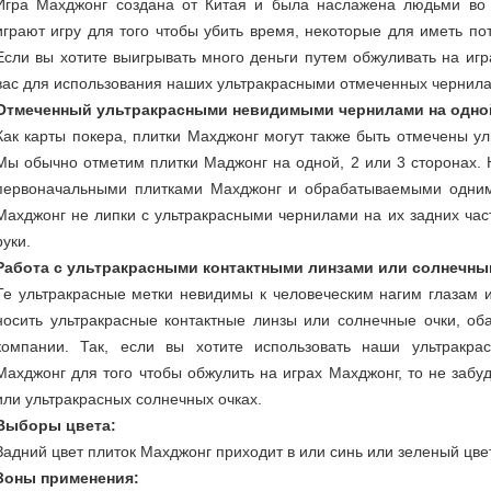
Игра Махджонг создана от Китая и была наслажена людьми во 
играют игру для того чтобы убить время, некоторые для иметь пот
Если вы хотите выигрывать много деньги путем обжуливать на иг
вас для использования наших ультракрасными отмеченных чернила
Отмеченный ультракрасными невидимыми чернилами на одной,
Как карты покера, плитки Махджонг могут также быть отмечены 
Мы обычно отметим плитки Маджонг на одной, 2 или 3 сторонах.
первоначальными плитками Махджонг и обрабатываемыми одними
Махджонг не липки с ультракрасными чернилами на их задних час
руки.
Работа с ультракрасными контактными линзами или солнечны
Те ультракрасные метки невидимы к человеческим нагим глазам и
носить ультракрасные контактные линзы или солнечные очки, об
компании. Так, если вы хотите использовать наши ультракр
Махджонг для того чтобы обжулить на играх Махджонг, то не забуд
или ультракрасных солнечных очках.
Выборы цвета:
Задний цвет плиток Махджонг приходит в или синь или зеленый цвет
Зоны применения: