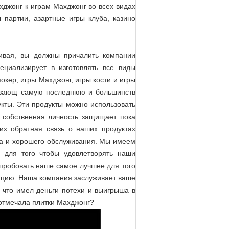
джонг к играм Махджонг во всех видах
 партии, азартные игры клуба, казино
ивая, вы должны причалить компании
циализирует в изготовлять все виды
окер, игры Махджонг, игры кости и игры
дывающ самую последнюю и большинств
кты. Эти продукты можно использовать
и собственная личность защищает пока
х обратная связь о наших продуктах
ва и хорошего обслуживания. Мы имеем
 для того чтобы удовлетворять наши
опробовать наше самое лучшее для того
ацию. Наша компания заслуживает ваше
, что имел деньги потехи и выигрыша в
 отмечала плитки Махджонг?