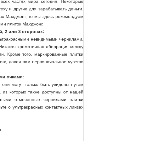
всех частях мира сегодня. Некоторые
еху и другие для зарабатывать деньги.
рах Махджонг, то мы здесь рекомендуем
ми плиток Махджонг.
 2 или 3 сторонах:
ультракрасными невидимыми чернилами.
 Никакая хроматичная аберрация между
. Кроме того, маркированные плитки
тях, давая вам первоначальное чувство
ми очками:
 они могут только быть увидены путем
а из которых также доступны от нашей
асными отмеченные чернилами плитки
ьте о ультракрасных контактных линзах
.