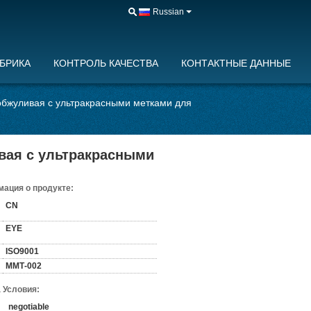
Russian
БРИКА
КОНТРОЛЬ КАЧЕСТВА
КОНТАКТНЫЕ ДАННЫЕ
бжуливая с ультракрасными метками для
вая с ультракрасными
ация о продукте:
CN
EYE
ISO9001
ММТ-002
 Условия:
negotiable