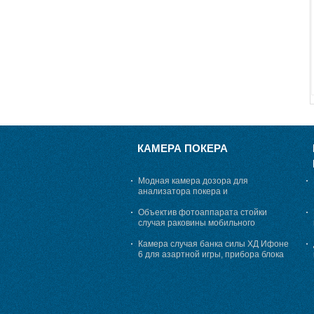
КАМЕРА ПОКЕРА
Модная камера дозора для
анализатора покера и
маркированных карт, 25 до 45 см
просматривая расстояние
Объектив фотоаппарата стойки
случая раковины мобильного
телефона для анализатора покера
Камера случая банка силы ХД Ифоне
6 для азартной игры, прибора блока
развертки покера обжуливая